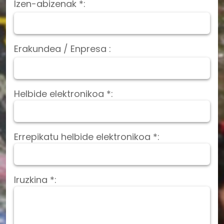
Izen-abizenak *:
Erakundea / Enpresa :
Helbide elektronikoa *:
Errepikatu helbide elektronikoa *:
Iruzkina *: