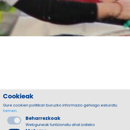
Cookieak
Gure cookien politikari buruzko informazio gehiago eskuratu
hemen
.
Beharrezkoak
Webguneak funtzionatu ahal izateko