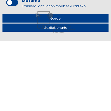
Matomo
Erabilera-datu anonimoak eskuratzeko
Laguntzaileak