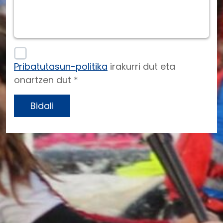
Pribatutasun-politika
irakurri dut eta
onartzen dut *
Bidali