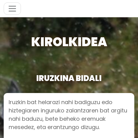
KIROLKIDEA
IRUZKINA BIDALI
Iruzkin bat helarazi nahi badiguzu edo
hiztegiaren inguruko zalantzaren bat argitu
nahi baduzu, bete beheko eremuak
mesedez, eta erantzungo dizugu.