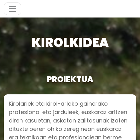
KIROLKIDEA
PROIEKTUA
Kirolariek eta kirol-arloko gainerako
profesional eta jarduleek, euskaraz aritzen
diren kasuetan, askotan zailtasunak izaten
dituzte beren ohiko zereginean euskaraz
era teknikoan eta profesionalean berme