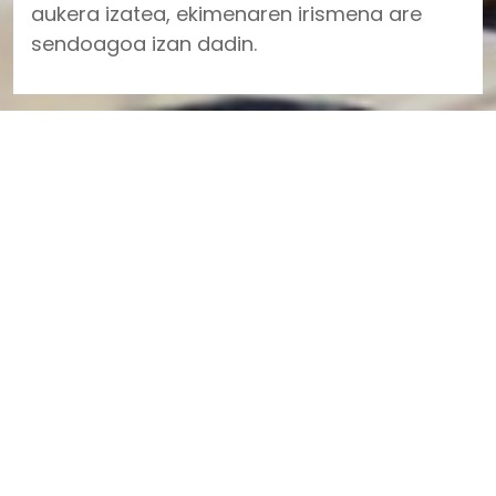
aukera izatea, ekimenaren irismena are
sendoagoa izan dadin.