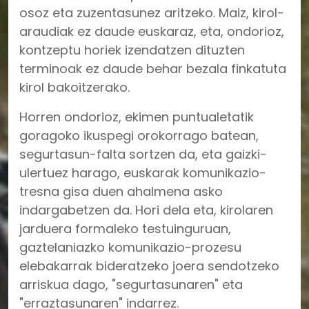
osoz eta zuzentasunez aritzeko. Maiz, kirol-
araudiak ez daude euskaraz, eta, ondorioz,
kontzeptu horiek izendatzen dituzten
terminoak ez daude behar bezala finkatuta
kirol bakoitzerako.
Horren ondorioz, ekimen puntualetatik
goragoko ikuspegi orokorrago batean,
segurtasun-falta sortzen da, eta gaizki-
ulertuez harago, euskarak komunikazio-
tresna gisa duen ahalmena asko
indargabetzen da. Hori dela eta, kirolaren
jarduera formaleko testuinguruan,
gaztelaniazko komunikazio-prozesu
elebakarrak bideratzeko joera sendotzeko
arriskua dago, "segurtasunaren" eta
"erraztasunaren" indarrez.