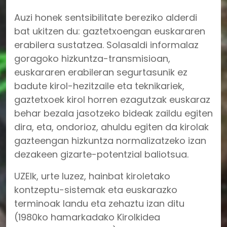
Auzi honek sentsibilitate bereziko alderdi
bat ukitzen du: gaztetxoengan euskararen
erabilera sustatzea. Solasaldi informalaz
goragoko hizkuntza-transmisioan,
euskararen erabileran segurtasunik ez
badute kirol-hezitzaile eta teknikariek,
gaztetxoek kirol horren ezagutzak euskaraz
behar bezala jasotzeko bideak zaildu egiten
dira, eta, ondorioz, ahuldu egiten da kirolak
gazteengan hizkuntza normalizatzeko izan
dezakeen gizarte-potentzial baliotsua.
UZEIk, urte luzez, hainbat kiroletako
kontzeptu-sistemak eta euskarazko
terminoak landu eta zehaztu izan ditu
(1980ko hamarkadako Kirolkidea