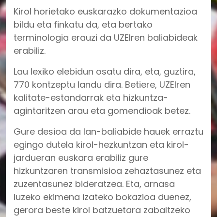
Kirol horietako euskarazko dokumentazioa
bildu eta finkatu da, eta bertako
terminologia erauzi da UZEIren baliabideak
erabiliz.
Lau lexiko elebidun osatu dira, eta, guztira,
770 kontzeptu landu dira. Betiere, UZEIren
kalitate-estandarrak eta hizkuntza-
agintaritzen arau eta gomendioak betez.
Gure desioa da lan-baliabide hauek erraztu
egingo dutela kirol-hezkuntzan eta kirol-
jardueran euskara erabiliz gure
hizkuntzaren transmisioa zehaztasunez eta
zuzentasunez bideratzea. Eta, arnasa
luzeko ekimena izateko bokazioa duenez,
gerora beste kirol batzuetara zabaltzeko