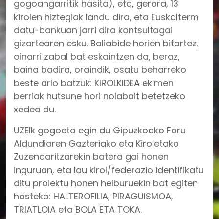
gogoangarritik hasita), eta, gerora, 13
kirolen hiztegiak landu dira, eta Euskalterm
datu-bankuan jarri dira kontsultagai
gizartearen esku. Baliabide horien bitartez,
oinarri zabal bat eskaintzen da, beraz,
baina badira, oraindik, osatu beharreko
beste arlo batzuk: KIROLKIDEA ekimen
berriak hutsune hori nolabait betetzeko
xedea du.
UZEIk gogoeta egin du Gipuzkoako Foru
Aldundiaren Gazteriako eta Kiroletako
Zuzendaritzarekin batera gai honen
inguruan, eta lau kirol/federazio identifikatu
ditu proiektu honen helburuekin bat egiten
hasteko: HALTEROFILIA, PIRAGUISMOA,
TRIATLOIA eta BOLA ETA TOKA.